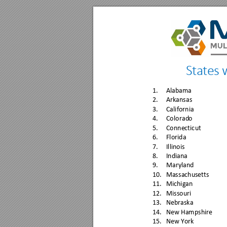
St
a
tes 
1.
A
lab
am
a
2.
Arkansas
3.
California
4.
Colorad
o
5.
Conne
cticut
6.
Florida
7.
Illinois
8.
India
na
9.
Maryland 
10.
Mass
achusetts
11.
Michigan
12.
Missouri
13.
Nebras
ka
14.
New Hampshire
15.
Ne
w Y
ork