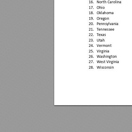
16.
North Caroli
na
17.
Ohi
o
18.
Oklaho
ma
19.
O
re
gon
20.
Pennsylvania
21.
Tenn
essee
22.
Texas 
23.
Utah
24.
Vermo
nt
25.
Virginia
26.
Washin
gton
27.
West Virginia
28.
Wisconsin